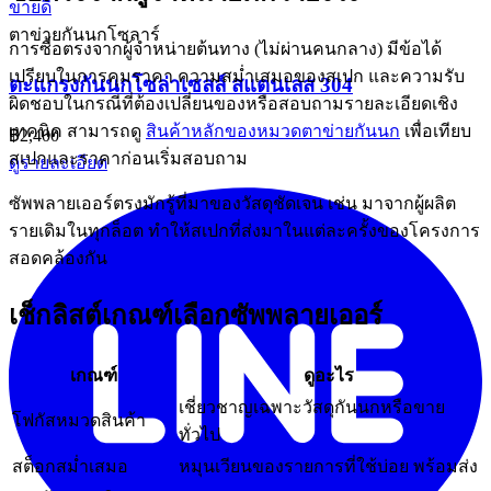
ขายดี
ตาข่ายกันนกโซลาร์
การซื้อตรงจากผู้จำหน่ายต้นทาง (ไม่ผ่านคนกลาง) มีข้อได้
เปรียบในการคุมราคา ความสม่ำเสมอของสเปก และความรับ
ตะแกรงกันนกโซล่าเซลล์ สแตนเลส 304
ผิดชอบในกรณีที่ต้องเปลี่ยนของหรือสอบถามรายละเอียดเชิง
เทคนิค สามารถดู
สินค้าหลักของหมวดตาข่ายกันนก
เพื่อเทียบ
฿2,400
สเปกและราคาก่อนเริ่มสอบถาม
ดูรายละเอียด
ซัพพลายเออร์ตรงมักรู้ที่มาของวัสดุชัดเจน เช่น มาจากผู้ผลิต
รายเดิมในทุกล็อต ทำให้สเปกที่ส่งมาในแต่ละครั้งของโครงการ
สอดคล้องกัน
เช็กลิสต์เกณฑ์เลือกซัพพลายเออร์
เกณฑ์
ดูอะไร
เชี่ยวชาญเฉพาะวัสดุกันนกหรือขาย
โฟกัสหมวดสินค้า
ทั่วไป
สต็อกสม่ำเสมอ
หมุนเวียนของรายการที่ใช้บ่อย พร้อมส่ง