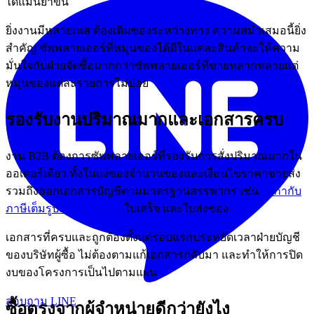
ได้แม่นยำขึ้น
ยิ่งงานมีหลายเฟส ต้องเติมของระหว่างทาง ความสม่ำเสมอนี้ยิ่ง
สำคัญ ซัพพลายเออร์ที่หมุนของได้ดีในแต่ละสินค้าจะให้ความ
มั่นใจกับฝ่ายจัดซื้อมากกว่าซัพพลายเออร์ที่ขายหลากหลายแต่
หมุนของแต่ละรายการไม่บ่อย
รองรับงานปริมาณมากและเอกสารครบ
งาน B2B ต้องการซัพพลายเออร์ที่รองรับการสั่งปริมาณมากใน
ออเดอร์เดียว ทั้งในแง่ของจำนวนของและเงื่อนไขราคาขายส่ง
รวมถึงออกเอกสารบัญชีตามมาตรฐานสรรพากร เช่น
ใบกำกับ
ภาษีเต็มรูปแบบ VAT 7%
ใบเสร็จ และใบส่งของ
เอกสารที่ครบและถูกต้องตั้งแต่รอบแรกประหยัดเวลาฝ่ายบัญชี
ของบริษัทผู้ซื้อ ไม่ต้องตามแก้เอกสารกลับมา และทำให้การปิด
งบของโครงการเป็นไปตามแผน
สอบถาม LINE
ซื้อตรงจากผู้จำหน่ายดีกว่ายังไง