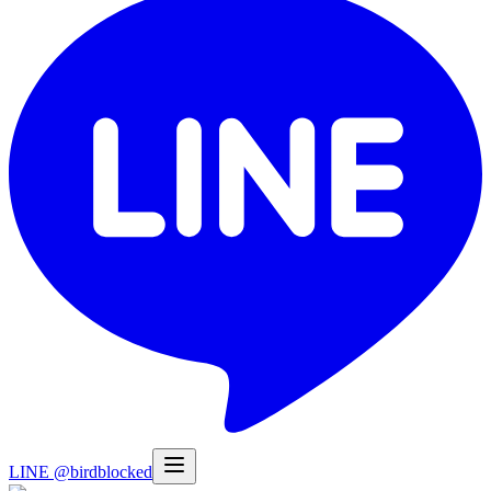
LINE @birdblocked