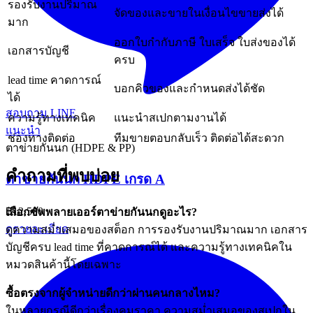
รองรับงานปริมาณ
จัดของและขายในเงื่อนไขขายส่งได้
มาก
ออกใบกำกับภาษี ใบเสร็จ ใบส่งของได้
เอกสารบัญชี
ครบ
lead time คาดการณ์
บอกคิวของและกำหนดส่งได้ชัด
ได้
สอบถาม LINE
ความรู้ทางเทคนิค
แนะนำสเปกตามงานได้
แนะนำ
ช่องทางติดต่อ
ทีมขายตอบกลับเร็ว ติดต่อได้สะดวก
ตาข่ายกันนก (HDPE & PP)
คำถามที่พบบ่อย
ตาข่ายกันนก HDPE เกรด A
฿12,500
เลือกซัพพลายเออร์ตาข่ายกันนกดูอะไร?
ดูรายละเอียด
ดูความสม่ำเสมอของสต็อก การรองรับงานปริมาณมาก เอกสาร
บัญชีครบ lead time ที่คาดการณ์ได้ และความรู้ทางเทคนิคใน
หมวดสินค้านี้โดยเฉพาะ
ซื้อตรงจากผู้จำหน่ายดีกว่าผ่านคนกลางไหม?
ในหลายกรณีดีกว่าเรื่องคุมราคา ความสม่ำเสมอของสเปกใน