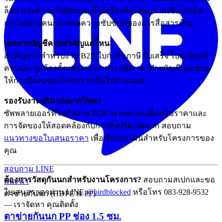
ล็อต และความรับผิดชอบเมื่อมีเรื่องต้องสอบถามเชิงเทคนิค
การไม่ผ่านคนกลางลดความซับซ้อนของการสื่อสารด้วย
เอกสารบัญชีครบสำคัญแค่ไหน?
สำคัญมากสำหรับงาน B2B ใบกำกับภาษี ใบเสร็จ ใบส่งของที่
ครบและถูกต้องตั้งแต่รอบแรกประหยัดเวลาฝ่ายบัญชีและช่วย
ให้การปิดงบของโครงการเป็นไปตามแผน
รองรับงานปริมาณมากไหม?
ซัพพลายเออร์ที่โฟกัสงาน B2B จะออกแบบเงื่อนไขราคาและ
การจัดของให้สอดคล้องกับการสั่งปริมาณมาก สอบถาม
แนวทางขอใบเสนอราคา
เพื่อเริ่มประเมินสำหรับโครงการของ
คุณ
สอบถาม LINE
ต้องการวัสดุกันนกสำหรับงานโครงการ?
สอบถามสเปกและขอ
แนะนำ
ใบเสนอราคาผ่าน LINE
@birdblocked
หรือโทร 083-928-9532
ตาข่ายกันนก (HDPE & PP)
— เราจัดหา คุณติดตั้ง
ตาข่ายกันนก PP ช่อง 1.5 ซม.