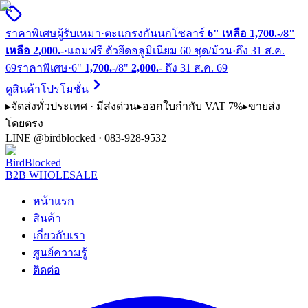
ราคาพิเศษผู้รับเหมา
·
ตะแกรงกันนกโซลาร์
6" เหลือ 1,700.-
/
8"
เหลือ 2,000.-
·
แถมฟรี ตัวยึดอลูมิเนียม 60 ชุด/ม้วน
·
ถึง
31 ส.ค.
69
ราคาพิเศษ
·
6"
1,700.-
/
8"
2,000.-
ถึง
31 ส.ค. 69
ดูสินค้าโปรโมชั่น
▸
จัดส่งทั่วประเทศ · มีส่งด่วน
▸
ออกใบกำกับ VAT 7%
▸
ขายส่ง
โดยตรง
LINE @birdblocked · 083-928-9532
BirdBlocked
B2B WHOLESALE
หน้าแรก
สินค้า
เกี่ยวกับเรา
ศูนย์ความรู้
ติดต่อ