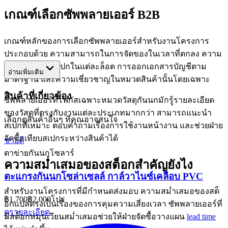
เกณฑ์เลือกซัพพลายเออร์ B2B
เกณฑ์หลักของการเลือกซัพพลายเออร์สำหรับงานโครงการ
ประกอบด้วย ความสามารถในการจัดของในเวลาที่ตกลง ความ
สม่ำเสมอของสเปกในแต่ละล็อต การออกเอกสารบัญชีตาม
อ่านเพิ่มเติม
มาตรฐาน และความเชี่ยวชาญในหมวดสินค้านั้นโดยเฉพาะ
สินค้าที่เกี่ยวข้อง
ซัพพลายเออร์ที่โฟกัสเฉพาะหมวดวัสดุกันนกมักรู้รายละเอียด
ของวัสดุที่ตรงกับงานแต่ละประเภทมากกว่า สามารถแนะนำ
เลือกดูสินค้าอื่นๆ ที่คุณอาจสนใจ
สเปกที่เหมาะ ตอบคำถามเรื่องการใช้งานหน้างาน และช่วยฝ่าย
จัดซื้อเทียบสเปกระหว่างสินค้าได้
ขายดี
ตาข่ายกันนกโซลาร์
ความสม่ำเสมอของสต็อกสำคัญยังไง
ตะแกรงกันนกโซล่าเซลล์ กาล์วาไนซ์เคลือบ PVC
สำหรับงานโครงการที่มีกำหนดส่งมอบ ความสม่ำเสมอของสต็
฿1,700
฿2,000
โปร
อกแปลตรงเป็นเรื่องของการคุมความเสี่ยงเวลา ซัพพลายเออร์ที่
ดูรายละเอียด
มีสต็อกหมุนเวียนสม่ำเสมอช่วยให้ฝ่ายจัดซื้อวางแผน
lead time