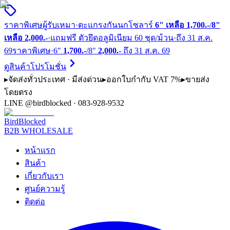
ราคาพิเศษผู้รับเหมา
·
ตะแกรงกันนกโซลาร์
6" เหลือ 1,700.-
/
8"
เหลือ 2,000.-
·
แถมฟรี ตัวยึดอลูมิเนียม 60 ชุด/ม้วน
·
ถึง
31 ส.ค.
69
ราคาพิเศษ
·
6"
1,700.-
/
8"
2,000.-
ถึง
31 ส.ค. 69
ดูสินค้าโปรโมชั่น
▸
จัดส่งทั่วประเทศ · มีส่งด่วน
▸
ออกใบกำกับ VAT 7%
▸
ขายส่ง
โดยตรง
LINE @birdblocked · 083-928-9532
BirdBlocked
B2B WHOLESALE
หน้าแรก
สินค้า
เกี่ยวกับเรา
ศูนย์ความรู้
ติดต่อ