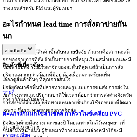
ตัวแปร บทความนี้เจาะปัจจัยที่กำหนดระยะเวลาได้ของและวิธี
วางแผนสำหรับ PM และผู้รับเหมา
อะไรกำหนด lead time การสั่งตาข่ายกัน
นก
อ่านเพิ่มเติม
ระยะเวลาการได้สินค้าขึ้นกับหลายปัจจัย ตัวแรกคือสถานะสต็
อกของรายการที่สั่ง ถ้าเป็นรายการที่หมุนเวียนสม่ำเสมอและมี
สินค้าที่เกี่ยวข้อง
ของพร้อมส่ง ระยะเวลาจัดของจะสั้นที่สุด แต่ถ้าเป็นการสั่ง
ปริมาณมากกว่าสต็อกที่มีอยู่ ต้องเผื่อเวลาเตรียมเพิ่ม
เลือกดูสินค้าอื่นๆ ที่คุณอาจสนใจ
ปัจจัยถัดมาคือพื้นที่ปลายทางและรูปแบบการขนส่ง การส่งใน
ขายดี
เขตกรุงเทพและปริมาณปกติใช้เวลาน้อยกว่าการส่งต่างจังหวัด
ตาข่ายกันนกโซลาร์
การส่งของผืนใหญ่หรือพาเลทหลายชั้นต้องใช้รถขนส่งที่จัดมา
เฉพาะ ซึ่งกระทบรอบของการจัดส่ง
ตะแกรงกันนกโซล่าเซลล์ กาล์วาไนซ์เคลือบ PVC
ปัจจัยสุดท้ายคือช่วงเวลาของปี โดยเฉพาะใกล้วันหยุดยาวที่
฿1,700
฿2,000
โปร
ขนส่งมักหนาแน่น ผู้รับเหมาที่วางแผนงานล่วงหน้าได้จะมี
ดูรายละเอียด