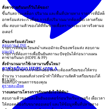
สั่งตาข่ายกันนกกี่วันได้ของ?
ขึ้นกับสถานะสต็อก ปริมาณ และพื้นที่ปลายทาง รายการที่มีสต็
อกพร้อมส่งจะเร็วที่สุด การสั่งปริมาณมากต้องเผื่อเวลาเตรียม
เพิ่ม สอบถามคิวของได้ที่ทีมขายเพื่อทราบระยะเวลาจริงตามอ
อเดอร์
มีของพร้อมส่งไหม?
สอบถาม LINE
รายการที่หมุนเวียนสม่ำเสมอมักจะมีของพร้อมส่ง สอบถาม
แนะนำ
รายการที่ต้องการเพื่อยืนยันสถานะปัจจุบันได้ก่อนวางแผน
ตาข่ายกันนก (HDPE & PP)
สั่งจำนวนมากใช้เวลานานขึ้นไหม?
ตาข่ายกันนก HDPE เกรด A
อาจใช้เวลามากกว่าเล็กน้อย เพราะต้องเตรียมของให้ครบ
จำนวน วางแผนสั่งล่วงหน้าทำให้ทีมงานจัดคิวเตรียมของได้
฿12,500
พอดีกับกำหนดการของคุณ
ดูรายละเอียด
วางแผนงานโครงการกันนกยังไงให้ทัน?
สอบถามคิวของและยืนยันออเดอร์ก่อนวันเริ่มงานจริง เผื่อเวลา
ให้สอดคล้องกับขนาดออเดอร์ และให้ข้อมูลพื้นที่ปลายทาง