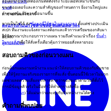
ออเดอร์ก่อนวันที่ต้องเริ่มติดตั้งจริง ระยะเผื่อที่เหมาะขึ้นกับ
สอบถาม LINE
ขนาดออเดอร์และความสำคัญของกำหนดการ ยิ่งงานใหญ่และ
ขายดี
กำหนดเข้ม ยิ่งควรเผื่อนานขึ้น
ตาข่ายกันนกโซลาร์
หากเป็นไปได้ ส่ง
ข้อมูลที่ใช้ขอใบเสนอราคา
ตั้งแต่ช่วงประเมิน
ตะแกรงกันนกโซล่าเซลล์ สแตนเลส 304
สเปก ทีมงานจะแจ้งสถานะสต็อกและคิวการเตรียมของกลับมา
ให้พิจารณาประกอบการวางแผน รวมถึงคำแนะนำเรื่อง
ขั้นต่ำ
฿2,400
ในการสั่ง
เพื่อให้สั่งครั้งเดียวคุ้มกว่าทยอยสั่งหลายรอบ
ดูรายละเอียด
สอบถามคิวของก่อนวางแผน
ก่อนล็อกแผนงานหน้างาน แนะนำให้สอบถามคิวของกับทีมขาย
เพื่อให้รู้สถานะจริงของรายการที่จะสั่ง ขั้นตอนนี้ใช้เวลาไม่มาก
แต่ช่วยลดความเสี่ยงจากการคาดว่าของจะมาตามวันที่ตั้งไว้
การมีข้อมูลคิวจริงในมือทำให้ทำตารางสั่งซื้อ (
ข้อมูลที่หมวด
ตาข่ายกันนก
) ได้แม่นกว่าและคุยกับทีมหน้างานได้ตรง
คำถามที่พบบ่อย