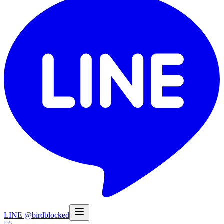
LINE @birdblocked